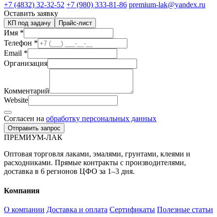
+7 (4832) 32-32-52
+7 (980) 333-81-86
premium-lak@yandex.ru
Оставить заявку
КП под задачу
Прайс-лист
Имя
*
Телефон
*
Email
*
Организация
Комментарий
Website
Согласен на
обработку персональных данных
Отправить запрос
ПРЕМИУМ-ЛАК
Оптовая торговля лаками, эмалями, грунтами, клеями и
расходниками. Прямые контракты с производителями,
доставка в 6 регионов ЦФО за 1–3 дня.
Компания
О компании
Доставка и оплата
Сертификаты
Полезные статьи