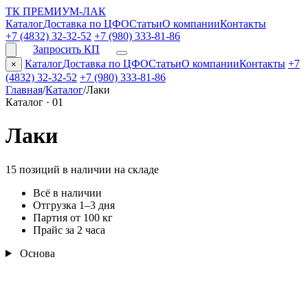
ТК ПРЕМИУМ-ЛАК
Каталог
Доставка по ЦФО
Статьи
О компании
Контакты
+7 (4832) 32-32-52
+7 (980) 333-81-86
Запросить КП
Каталог
Доставка по ЦФО
Статьи
О компании
Контакты
+7
×
(4832) 32-32-52
+7 (980) 333-81-86
Главная
/
Каталог
/
Лаки
Каталог · 01
Лаки
15 позиций в наличии на складе
Всё в наличии
Отгрузка 1–3 дня
Партия от 100 кг
Прайс за 2 часа
Основа