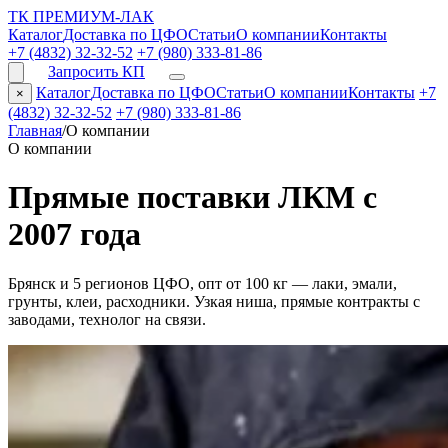
ТК ПРЕМИУМ-ЛАК
Каталог
Доставка по ЦФО
Статьи
О компании
Контакты
+7 (4832) 32-32-52
+7 (980) 333-81-86
Запросить КП
Каталог
Доставка по ЦФО
Статьи
О компании
Контакты
+7
×
(4832) 32-32-52
+7 (980) 333-81-86
Главная
/
О компании
О компании
Прямые поставки ЛКМ с
2007 года
Брянск и 5 регионов ЦФО, опт от 100 кг — лаки, эмали,
грунты, клеи, расходники. Узкая ниша, прямые контракты с
заводами, технолог на связи.