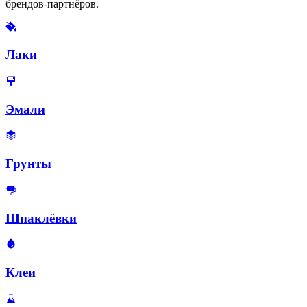
брендов-партнёров.
Лаки
Эмали
Грунты
Шпаклёвки
Клеи