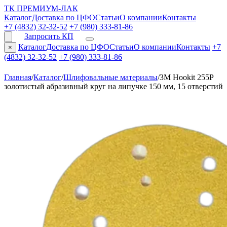
ТК ПРЕМИУМ-ЛАК
Каталог
Доставка по ЦФО
Статьи
О компании
Контакты
+7 (4832) 32-32-52
+7 (980) 333-81-86
Запросить КП
Каталог
Доставка по ЦФО
Статьи
О компании
Контакты
+7
×
(4832) 32-32-52
+7 (980) 333-81-86
Главная
/
Каталог
/
Шлифовальные материалы
/
3M Hookit 255P
золотистый абразивный круг на липучке 150 мм, 15 отверстий