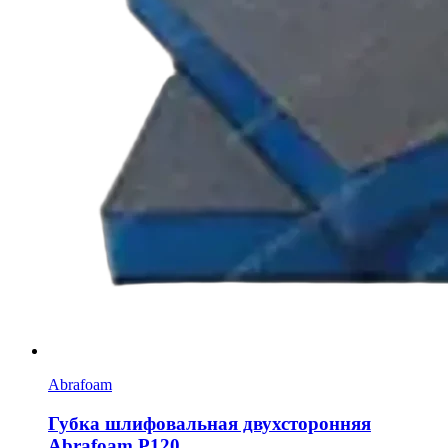
Abrafoam
Губка шлифовальная двухсторонняя
Abrafoam Р120