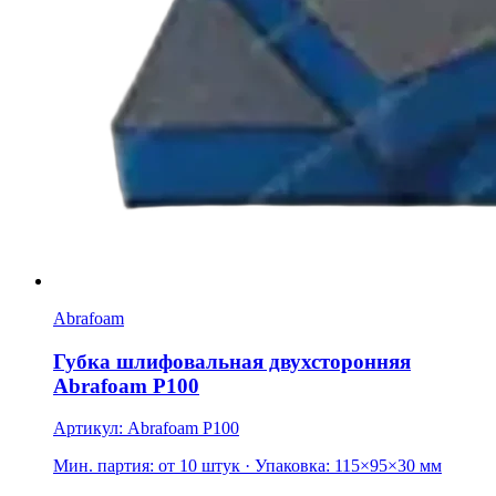
Abrafoam
Губка шлифовальная двухсторонняя
Abrafoam Р100
Артикул: Abrafoam P100
Мин. партия: от 10 штук
· Упаковка: 115×95×30 мм