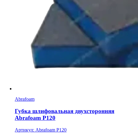
Abrafoam
Губка шлифовальная двухсторонняя
Abrafoam Р120
Артикул: Abrafoam P120