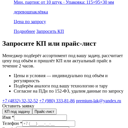
Мин. партия: от 10 штук
· Упаковка: 115×95×30 мм
дерево
шпаклёвка
Цена по запросу
Подробнее
Запросить КП
Запросите КП или прайс-лист
Менеджер подберёт ассортимент под вашу задачу, рассчитает
цену под объём и пришлёт КП или актуальный прайс в
течение 2 часов.
Цены и условия — индивидуально под объём и
регулярность
Подберём аналоги под вашу технологию и тару
Согласие на ПДн по 152-ФЗ, удалим данные по запросу
+7 (4832) 32-32-52
+7 (980) 333-81-86
premium-lak@yandex.ru
Оставить заявку
КП под задачу
Прайс-лист
Имя
*
Телефон
*