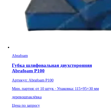
Abrafoam
Губка шлифовальная двухсторонняя
Abrafoam Р100
Артикул: Abrafoam P100
Мин. партия: от 10 штук
· Упаковка: 115×95×30 мм
дерево
шпаклёвка
Цена по запросу