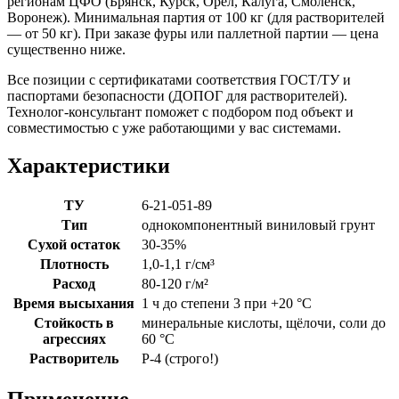
регионам ЦФО (Брянск, Курск, Орёл, Калуга, Смоленск,
Воронеж). Минимальная партия от 100 кг (для растворителей
— от 50 кг). При заказе фуры или паллетной партии — цена
существенно ниже.
Все позиции с сертификатами соответствия ГОСТ/ТУ и
паспортами безопасности (ДОПОГ для растворителей).
Технолог-консультант поможет с подбором под объект и
совместимостью с уже работающими у вас системами.
Характеристики
ТУ
6-21-051-89
Тип
однокомпонентный виниловый грунт
Сухой остаток
30-35%
Плотность
1,0-1,1 г/см³
Расход
80-120 г/м²
Время высыхания
1 ч до степени 3 при +20 °C
Стойкость в
минеральные кислоты, щёлочи, соли до
агрессиях
60 °C
Растворитель
Р-4 (строго!)