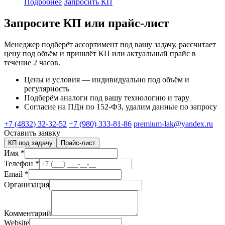
Подробнее
Запросить КП
Запросите КП или прайс-лист
Менеджер подберёт ассортимент под вашу задачу, рассчитает
цену под объём и пришлёт КП или актуальный прайс в
течение 2 часов.
Цены и условия — индивидуально под объём и
регулярность
Подберём аналоги под вашу технологию и тару
Согласие на ПДн по 152-ФЗ, удалим данные по запросу
+7 (4832) 32-32-52
+7 (980) 333-81-86
premium-lak@yandex.ru
Оставить заявку
КП под задачу
Прайс-лист
Имя
*
Телефон
*
Email
*
Организация
Комментарий
Website