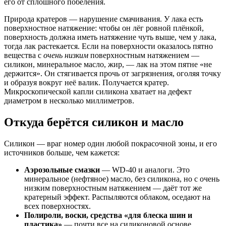
его от сплошного побеления.
Природа кратеров — нарушение смачивания. У лака есть
поверхностное натяжение: чтобы он лёг ровной плёнкой,
поверхность должна иметь натяжение чуть выше, чем у лака,
тогда лак растекается. Если на поверхности оказалось пятно
вещества с
очень низким
поверхностным натяжением —
силикон, минеральное масло, жир, — лак на этом пятне «не
держится». Он стягивается прочь от загрязнения, оголяя точку
и образуя вокруг неё валик. Получается кратер.
Микроскопической капли силикона хватает на дефект
диаметром в несколько миллиметров.
Откуда берётся силикон и масло
Силикон — враг номер один любой покрасочной зоны, и его
источников больше, чем кажется:
Аэрозольные смазки
— WD-40 и аналоги. Это
минеральное (нефтяное) масло, без силикона, но с очень
низким поверхностным натяжением — даёт тот же
кратерный эффект. Распыляются облаком, оседают на
всех поверхностях.
Полироли, воски, средства «для блеска шин и
пластика»
— почти все на силиконовой основе.