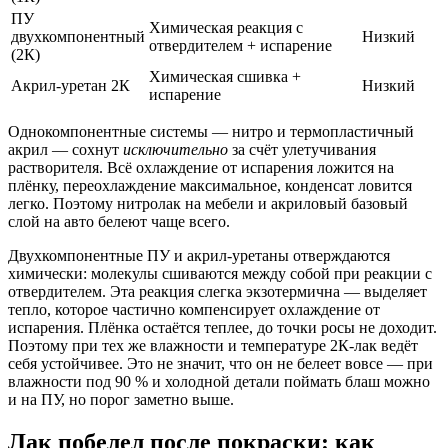
ПУ
Химическая реакция с
двухкомпонентный
Низкий
отвердителем + испарение
(2К)
Химическая сшивка +
Акрил-уретан 2К
Низкий
испарение
Однокомпонентные системы — нитро и термопластичный
акрил — сохнут
исключительно
за счёт улетучивания
растворителя. Всё охлаждение от испарения ложится на
плёнку, переохлаждение максимальное, конденсат ловится
легко. Поэтому нитролак на мебели и акриловый базовый
слой на авто белеют чаще всего.
Двухкомпонентные ПУ и акрил-уретаны отверждаются
химически: молекулы сшиваются между собой при реакции с
отвердителем. Эта реакция слегка экзотермична — выделяет
тепло, которое частично компенсирует охлаждение от
испарения. Плёнка остаётся теплее, до точки росы не доходит.
Поэтому при тех же влажности и температуре 2К-лак ведёт
себя устойчивее. Это не значит, что он не белеет вовсе — при
влажности под 90 % и холодной детали поймать блаш можно
и на ПУ, но порог заметно выше.
Лак побелел после покраски: как