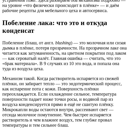
устранения тоже. Здесь разбираем оба механизма подробно —
на уровне «что физически происходит в плёнке» — и даём
рабочие рецепты для мебельного цеха и автосервиса.
Побеление лака: что это и откуда
конденсат
Побеление (блаш, от англ.
blushing
) — это молочная или сизая
дымка в плёнке, потеря прозрачности. На прозрачном лаке она
читается как затуманенность, на цветном покрытии под лаком
— как сероватый налёт. Главная ошибка — считать, что это
«брак материала». В 9 случаях из 10 это вода, и попала она
туда из воздуха цеха.
Механизм такой. Когда растворитель испаряется из свежей
плёнки, он забирает тепло — это эндотермический процесс,
как испарение пота с кожи. Поверхность плёнки
переохлаждается. Если охлаждение сильное, температура
поверхности падает ниже точки росы, и водяной пар из
воздуха конденсируется прямо в ещё не сшитую плёнку.
Микрокапли воды остаются внутри, рассеивают свет —
отсюда молочное помутнение. Чем быстрее испаряется
растворитель и чем влажнее воздух, тем глубже провал
температуры и тем сильнее блаш.