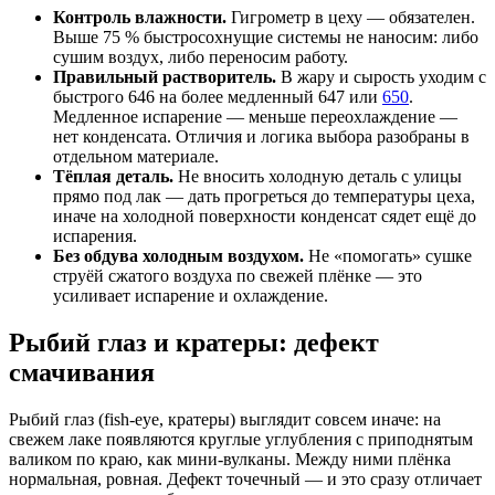
Контроль влажности.
Гигрометр в цеху — обязателен.
Выше 75 % быстросохнущие системы не наносим: либо
сушим воздух, либо переносим работу.
Правильный растворитель.
В жару и сырость уходим с
быстрого 646 на более медленный 647 или
650
.
Медленное испарение — меньше переохлаждение —
нет конденсата. Отличия и логика выбора разобраны в
отдельном материале.
Тёплая деталь.
Не вносить холодную деталь с улицы
прямо под лак — дать прогреться до температуры цеха,
иначе на холодной поверхности конденсат сядет ещё до
испарения.
Без обдува холодным воздухом.
Не «помогать» сушке
струёй сжатого воздуха по свежей плёнке — это
усиливает испарение и охлаждение.
Рыбий глаз и кратеры: дефект
смачивания
Рыбий глаз (fish-eye, кратеры) выглядит совсем иначе: на
свежем лаке появляются круглые углубления с приподнятым
валиком по краю, как мини-вулканы. Между ними плёнка
нормальная, ровная. Дефект точечный — и это сразу отличает