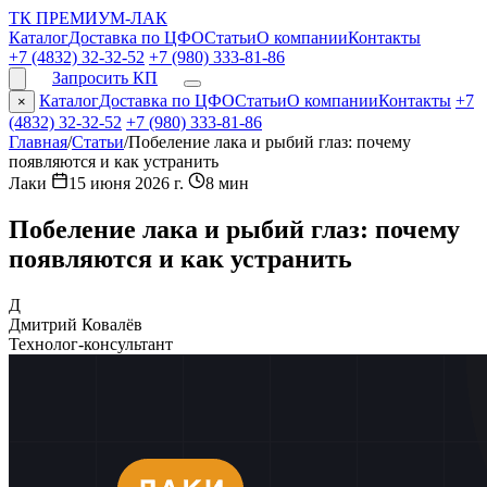
ТК ПРЕМИУМ-ЛАК
Каталог
Доставка по ЦФО
Статьи
О компании
Контакты
+7 (4832) 32-32-52
+7 (980) 333-81-86
Запросить КП
Каталог
Доставка по ЦФО
Статьи
О компании
Контакты
+7
×
(4832) 32-32-52
+7 (980) 333-81-86
Главная
/
Статьи
/
Побеление лака и рыбий глаз: почему
появляются и как устранить
Лаки
15 июня 2026 г.
8 мин
Побеление лака и рыбий глаз: почему
появляются и как устранить
Д
Дмитрий Ковалёв
Технолог-консультант