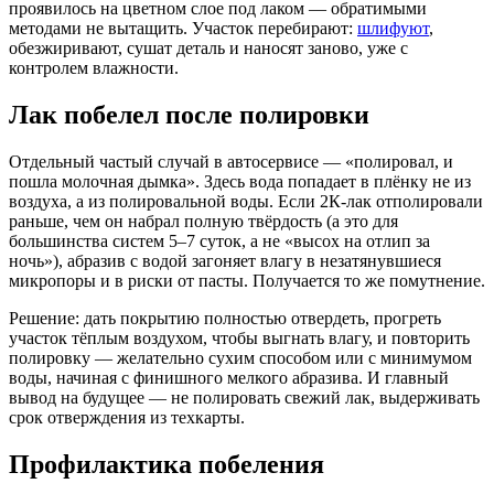
проявилось на цветном слое под лаком — обратимыми
методами не вытащить. Участок перебирают:
шлифуют
,
обезжиривают, сушат деталь и наносят заново, уже с
контролем влажности.
Лак побелел после полировки
Отдельный частый случай в автосервисе — «полировал, и
пошла молочная дымка». Здесь вода попадает в плёнку не из
воздуха, а из полировальной воды. Если 2К-лак отполировали
раньше, чем он набрал полную твёрдость (а это для
большинства систем 5–7 суток, а не «высох на отлип за
ночь»), абразив с водой загоняет влагу в незатянувшиеся
микропоры и в риски от пасты. Получается то же помутнение.
Решение: дать покрытию полностью отвердеть, прогреть
участок тёплым воздухом, чтобы выгнать влагу, и повторить
полировку — желательно сухим способом или с минимумом
воды, начиная с финишного мелкого абразива. И главный
вывод на будущее — не полировать свежий лак, выдерживать
срок отверждения из техкарты.
Профилактика побеления