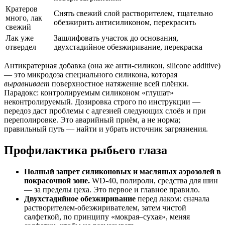
Кратеров
Снять свежий слой растворителем, тщательно
много, лак
обезжирить антисиликоном, перекрасить
свежий
Лак уже
Зашлифовать участок до основания,
отвердел
двухстадийное обезжиривание, перекраска
Антикратерная добавка (она же анти-силикон, silicone additive)
— это микродоза специального силикона, которая
выравнивает
поверхностное натяжение всей плёнки.
Парадокс: контролируемым силиконом «глушат»
неконтролируемый. Дозировка строго по инструкции —
передоз даст проблемы с адгезией следующих слоёв и при
переполировке. Это аварийный приём, а не норма;
правильный путь — найти и убрать источник загрязнения.
Профилактика рыбьего глаза
Полный запрет силиконовых и масляных аэрозолей в
покрасочной зоне.
WD-40, полироли, средства для шин
— за пределы цеха. Это первое и главное правило.
Двухстадийное обезжиривание
перед лаком: сначала
растворителем-обезжиривателем, затем чистой
салфеткой, по принципу «мокрая–сухая», меняя