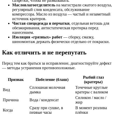
салфетки, чтобы не размазывать.
Масловлагоотделитель
на магистрали сжатого воздуха,
регулярный слив конденсата, обслуживание
компрессора. Масло из воздуха — частый и незаметный
источник кратеров.
Чистая спецодежда и перчатки
, отдельная ветошь для
обезжиривания, антистатическая протирка перед
нанесением.
Изоляция «грязных» работ
— сборку, смазку,
шиномонтаж держать физически отдельно от покраски.
Как отличить и не перепутать
Перед тем как браться за исправление, диагностируйте дефект
— методы устранения противоположные.
Рыбий глаз
Признак
Побеление (блаш)
(кратеры)
Сплошная молочная
Точечные круглые
Вид
дымка
кратеры с валиком
Силикон / масло /
Причина
Вода / конденсат
жир
Сразу при сушке, в
В момент розлива
Когда
первые часы
плёнки