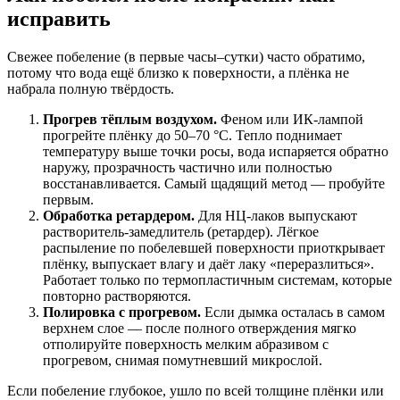
исправить
Свежее побеление (в первые часы–сутки) часто обратимо,
потому что вода ещё близко к поверхности, а плёнка не
набрала полную твёрдость.
Прогрев тёплым воздухом.
Феном или ИК-лампой
прогрейте плёнку до 50–70 °C. Тепло поднимает
температуру выше точки росы, вода испаряется обратно
наружу, прозрачность частично или полностью
восстанавливается. Самый щадящий метод — пробуйте
первым.
Обработка ретардером.
Для НЦ-лаков выпускают
растворитель-замедлитель (ретардер). Лёгкое
распыление по побелевшей поверхности приоткрывает
плёнку, выпускает влагу и даёт лаку «переразлиться».
Работает только по термопластичным системам, которые
повторно растворяются.
Полировка с прогревом.
Если дымка осталась в самом
верхнем слое — после полного отверждения мягко
отполируйте поверхность мелким абразивом с
прогревом, снимая помутневший микрослой.
Если побеление глубокое, ушло по всей толщине плёнки или