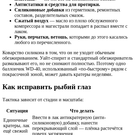
Антистатики и средства для протирки.
Силиконовые добавки
из герметиков, ремонтных
составов, разделительных смазок.
Сжатый воздух
— масло из плохо обслуженного
компрессора и магистрали попадает в распыл вместе с
лаком.
Руки, перчатки, ветошь
, которыми до этого касались
любого из перечисленного.
Коварство силикона в том, что он не уходит обычным
обезжириванием. Уайт-спирит и стандартный обезжириватель
размазывают его, но не снимают полностью. Поэтому одно
баллончик WD-40, использованный «по-быстрому» рядом с
покрасочной зоной, может давать кратеры неделями.
Как исправить рыбий глаз
Тактика зависит от стадии и масштаба:
Ситуация
Что делать
Ввести в лак антикратерную (анти-
Единичные
силиконовую) добавку, нанести
кратеры, лак
перекрывающий слой — плёнка растечётся
ещё свежий
поверх загрязнения