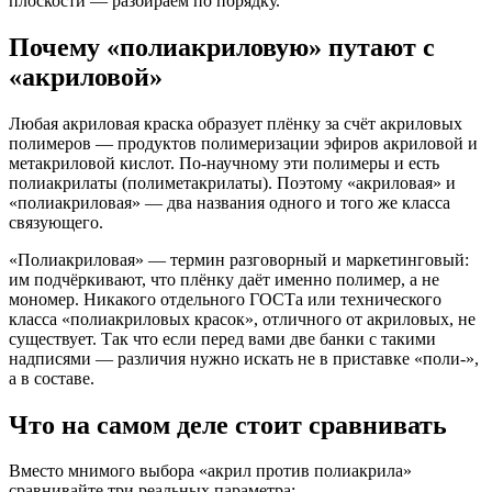
плоскости — разбираем по порядку.
Почему «полиакриловую» путают с
«акриловой»
Любая акриловая краска образует плёнку за счёт акриловых
полимеров — продуктов полимеризации эфиров акриловой и
метакриловой кислот. По-научному эти полимеры и есть
полиакрилаты (полиметакрилаты). Поэтому «акриловая» и
«полиакриловая» — два названия одного и того же класса
связующего.
«Полиакриловая» — термин разговорный и маркетинговый:
им подчёркивают, что плёнку даёт именно полимер, а не
мономер. Никакого отдельного ГОСТа или технического
класса «полиакриловых красок», отличного от акриловых, не
существует. Так что если перед вами две банки с такими
надписями — различия нужно искать не в приставке «поли-»,
а в составе.
Что на самом деле стоит сравнивать
Вместо мнимого выбора «акрил против полиакрила»
сравнивайте три реальных параметра: