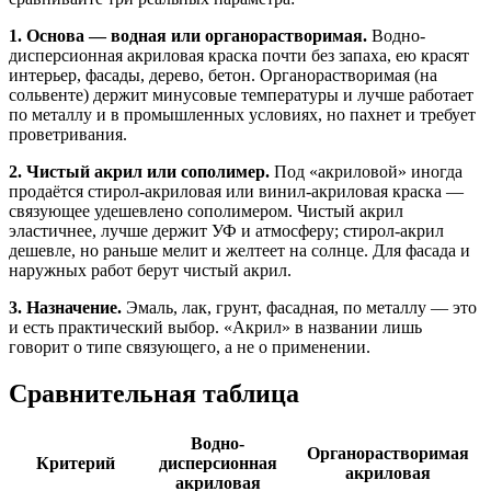
1. Основа — водная или органорастворимая.
Водно-
дисперсионная акриловая краска почти без запаха, ею красят
интерьер, фасады, дерево, бетон. Органорастворимая (на
сольвенте) держит минусовые температуры и лучше работает
по металлу и в промышленных условиях, но пахнет и требует
проветривания.
2. Чистый акрил или сополимер.
Под «акриловой» иногда
продаётся стирол-акриловая или винил-акриловая краска —
связующее удешевлено сополимером. Чистый акрил
эластичнее, лучше держит УФ и атмосферу; стирол-акрил
дешевле, но раньше мелит и желтеет на солнце. Для фасада и
наружных работ берут чистый акрил.
3. Назначение.
Эмаль, лак, грунт, фасадная, по металлу — это
и есть практический выбор. «Акрил» в названии лишь
говорит о типе связующего, а не о применении.
Сравнительная таблица
Водно-
Органорастворимая
Критерий
дисперсионная
акриловая
акриловая