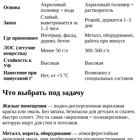
Акриловый
Акриловый полимер +
Основа
полимер + вода
растворитель
Слабый,
Резкий, держится 1–3
Запах
выветривается за
дня
1–2 часа
Интерьер, фасад,
Металл, оборудование,
Где применяют
дерево, бетон
работа при минусе
ЛОС (летучие
Менее 50 г/л
300–500 г/л
вещества)
Стойкость к
Высокая
Высокая
УФ
Нанесение при
Возможно у
Нет, от +5 °C
минусовой t°
специальных составов
Что выбрать под задачу
Жилые помещения
— водно-дисперсионная акриловая
краска или эмаль. Без запаха, безопасна для детских и спален,
быстро сохнет. Это та самая «акриловая = полиакриловая»,
которую ищут для стен и потолков.
Металл, ворота, оборудование
— атмосферостойкая
акриловая эмаль, при необходимости органорастворимая, по