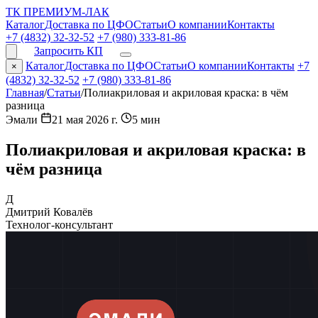
ТК ПРЕМИУМ-ЛАК
Каталог
Доставка по ЦФО
Статьи
О компании
Контакты
+7 (4832) 32-32-52
+7 (980) 333-81-86
Запросить КП
Каталог
Доставка по ЦФО
Статьи
О компании
Контакты
+7
×
(4832) 32-32-52
+7 (980) 333-81-86
Главная
/
Статьи
/
Полиакриловая и акриловая краска: в чём
разница
Эмали
21 мая 2026 г.
5 мин
Полиакриловая и акриловая краска: в
чём разница
Д
Дмитрий Ковалёв
Технолог-консультант