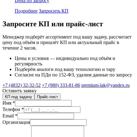
Цена по запросу
Подробнее
Запросить КП
Запросите КП или прайс-лист
Менеджер подберёт ассортимент под вашу задачу, рассчитает
цену под объём и пришлёт КП или актуальный прайс в
течение 2 часов.
Цены и условия — индивидуально под объём и
регулярность
Подберём аналоги под вашу технологию и тару
Согласие на ПДн по 152-ФЗ, удалим данные по запросу
+7 (4832) 32-32-52
+7 (980) 333-81-86
premium-lak@yandex.ru
Оставить заявку
КП под задачу
Прайс-лист
Имя
*
Телефон
*
Email
*
Организация