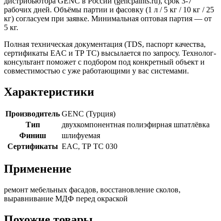
дистрибьютора GENC в России (gencpaints.ru), срок 3-7
рабочих дней. Объёмы партии и фасовку (1 л / 5 кг / 10 кг / 25
кг) согласуем при заявке. Минимальная оптовая партия — от
5 кг.
Полная техническая документация (TDS, паспорт качества,
сертификаты EAC и ТР ТС) высылается по запросу. Технолог-
консультант поможет с подбором под конкретный объект и
совместимостью с уже работающими у вас системами.
Характеристики
Производитель
GENC (Турция)
Тип
двухкомпонентная полиэфирная шпатлёвка
Финиш
шлифуемая
Сертификаты
EAC, ТР ТС 030
Применение
ремонт мебельных фасадов, восстановление сколов,
выравнивание МДФ перед окраской
Похожие товары