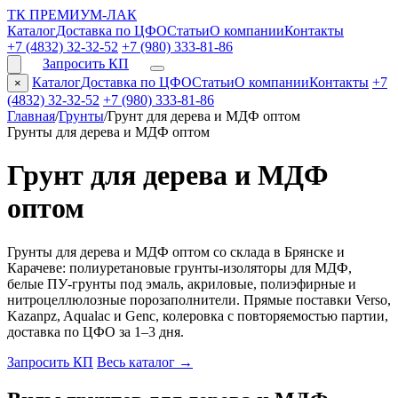
ТК ПРЕМИУМ-ЛАК
Каталог
Доставка по ЦФО
Статьи
О компании
Контакты
+7 (4832) 32-32-52
+7 (980) 333-81-86
Запросить КП
Каталог
Доставка по ЦФО
Статьи
О компании
Контакты
+7
×
(4832) 32-32-52
+7 (980) 333-81-86
Главная
/
Грунты
/
Грунт для дерева и МДФ оптом
Грунты для дерева и МДФ оптом
Грунт для дерева и МДФ
оптом
Грунты для дерева и МДФ оптом со склада в Брянске и
Карачеве: полиуретановые грунты-изоляторы для МДФ,
белые ПУ-грунты под эмаль, акриловые, полиэфирные и
нитроцеллюлозные порозаполнители. Прямые поставки Verso,
Kazanpz, Aqualac и Genc, колеровка с повторяемостью партии,
доставка по ЦФО за 1–3 дня.
Запросить КП
Весь каталог
→