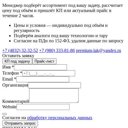
Менеджер подберёт ассортимент под вашу задачу, рассчитает
цену под объём и пришлёт КП или актуальный прайс в
течение 2 часов.
Цены и условия — индивидуально под объём и
регулярность
Подберём аналоги под вашу технологию и тару
Согласие на ПДн по 152-ФЗ, удалим данные по запросу
+7 (4832) 32-32-52
+7 (980) 333-81-86
premium-lak@yandex.ru
Оставить заявку
КП под задачу
Прайс-лист
Имя
*
Телефон
*
Email
*
Организация
Комментарий
Website
Согласен на
обработку персональных данных
Отправить запрос