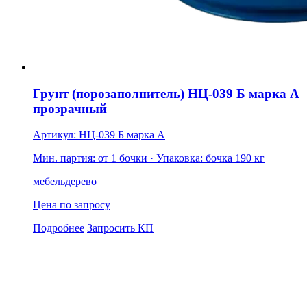
Грунт (порозаполнитель) НЦ-039 Б марка А
прозрачный
Артикул: НЦ-039 Б марка А
Мин. партия: от 1 бочки
· Упаковка: бочка 190 кг
мебель
дерево
Цена по запросу
Подробнее
Запросить КП