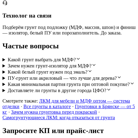
Технолог на связи
Подберём грунт под подложку (МДФ, массив, шпон) и финиш
— изолятор, белый ПУ или порозаполнитель. До заказа.
Частые вопросы
Какой грунт выбрать для МДФ?
Зачем нужен грунт-изолятор для МДФ?
Какой белый грунт нужен под эмаль?
ПУ-грунт или акриловый — что лучше для дерева?
Какая минимальная партия грунта при оптовой покупке?
Доставляете ли грунты в другие города ЦФО?
Смотрите также:
ЛКМ для мебели и МДФ оптом — система
отделки
·
Все грунты в каталоге
·
Грунтовки в Брянске — от 5
кг
·
Зачем нужна грунтовка перед покраской
·
Самогрунтующиеся ЛКМ: когда отказаться от грунта
Запросите КП или прайс-лист