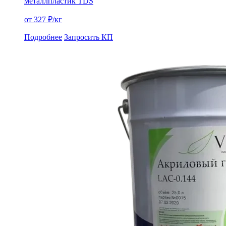
металл
пластик
TDS
от 327 ₽/кг
Подробнее
Запросить КП